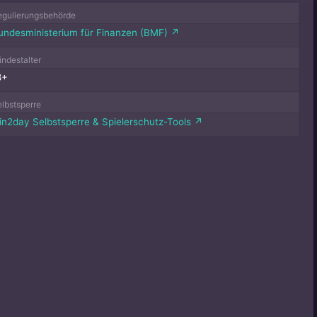
egulierungsbehörde
undesministerium für Finanzen (BMF) ↗
ndestalter
8+
lbstsperre
in2day Selbstsperre & Spielerschutz-Tools ↗